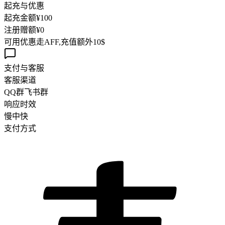
起充与优惠
起充金额
¥100
注册赠额
¥
0
可用优惠
走AFF,充值额外10$
支付与客服
客服渠道
QQ群
飞书群
响应时效
慢
中
快
支付方式