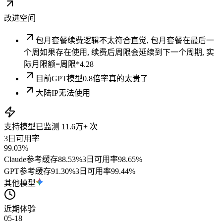
改进空间
包月套餐续费逻辑不太符合直觉, 包月套餐在最后一
个周如果存在使用, 续费后周限会延续到下一个周期, 实
际月限额=周限*4.28
目前GPT模型0.8倍率真的太贵了
大陆IP无法使用
支持模型
已监测
11.6万+
次
3日可用率
99.03%
Claude
参考缓存
88.53
%
3日可用率
98.65%
GPT
参考缓存
91.30
%
3日可用率
99.44%
其他模型
近期体验
05-18