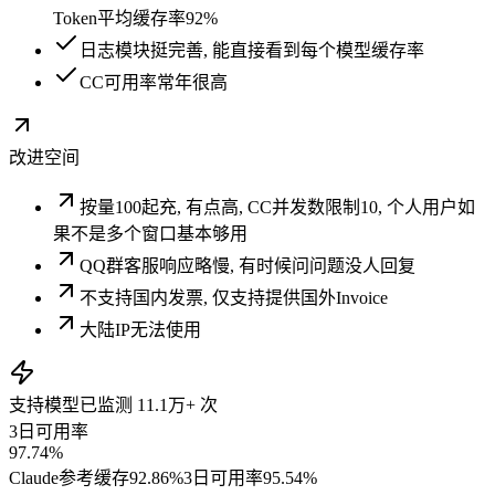
Token平均缓存率92%
日志模块挺完善, 能直接看到每个模型缓存率
CC可用率常年很高
改进空间
按量100起充, 有点高, CC并发数限制10, 个人用户如
果不是多个窗口基本够用
QQ群客服响应略慢, 有时候问问题没人回复
不支持国内发票, 仅支持提供国外Invoice
大陆IP无法使用
支持模型
已监测
11.1万+
次
3日可用率
97.74%
Claude
参考缓存
92.86
%
3日可用率
95.54%