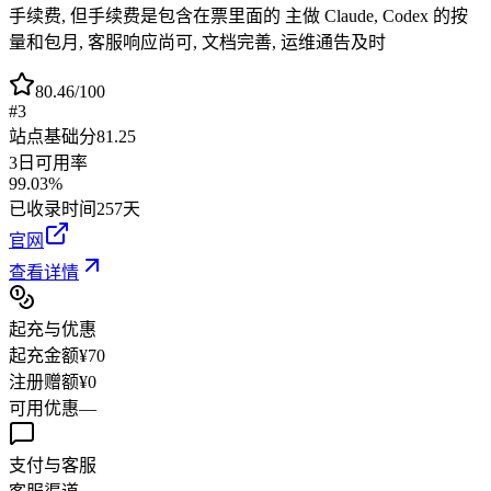
手续费, 但手续费是包含在票里面的 主做 Claude, Codex 的按
量和包月, 客服响应尚可, 文档完善, 运维通告及时
80.46
/100
#3
站点基础分
81.25
3日可用率
99.03%
已收录时间
257天
官网
查看详情
起充与优惠
起充金额
¥70
注册赠额
¥
0
可用优惠
—
支付与客服