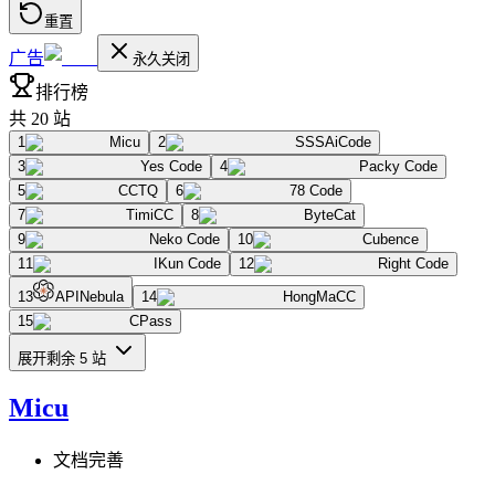
重置
广告
永久关闭
排行榜
共
20
站
1
Micu
2
SSSAiCode
3
Yes Code
4
Packy Code
5
CCTQ
6
78 Code
7
TimiCC
8
ByteCat
9
Neko Code
10
Cubence
11
IKun Code
12
Right Code
13
APINebula
14
HongMaCC
15
CPass
展开剩余
5
站
Micu
文档完善