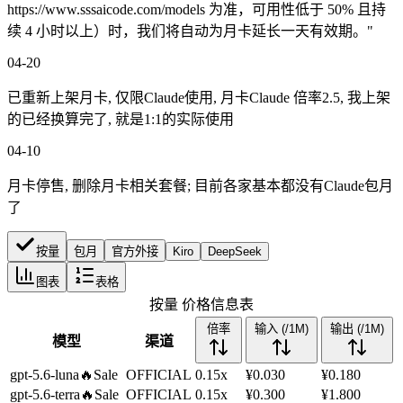
https://www.sssaicode.com/models 为准，可用性低于 50% 且持
续 4 小时以上）时，我们将自动为月卡延长一天有效期。"
04-20
已重新上架月卡, 仅限Claude使用, 月卡Claude 倍率2.5, 我上架
的已经换算完了, 就是1:1的实际使用
04-10
月卡停售, 删除月卡相关套餐; 目前各家基本都没有Claude包月
了
按量
包月
官方外接
Kiro
DeepSeek
图表
表格
按量
价格信息表
倍率
输入 (/1M)
输出 (/1M)
模型
渠道
gpt-5.6-luna
🔥Sale
OFFICIAL
0.15x
¥0.030
¥0.180
gpt-5.6-terra
🔥Sale
OFFICIAL
0.15x
¥0.300
¥1.800