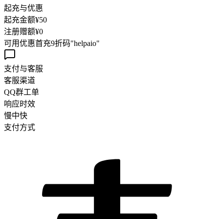
起充与优惠
起充金额
¥50
注册赠额
¥
0
可用优惠
首充9折码"helpaio"
支付与客服
客服渠道
QQ群
工单
响应时效
慢
中
快
支付方式