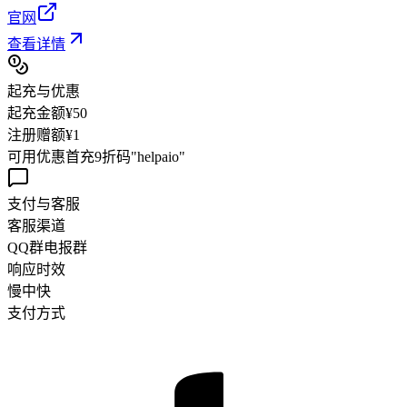
官网
查看详情
起充与优惠
起充金额
¥50
注册赠额
¥
1
可用优惠
首充9折码"helpaio"
支付与客服
客服渠道
QQ群
电报群
响应时效
慢
中
快
支付方式