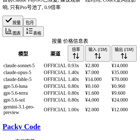
响, 只有Pro号池了, 0.9倍率
按量
包月
图表
表格
按量
价格信息表
倍率
输入 (/1M)
输出 (/1M)
模型
渠道
claude-sonnet-5
OFFICIAL
0.93x
¥2.800
¥14.000
claude-opus-5
OFFICIAL
1.40x
¥7.000
¥35.000
claude-fable-5
OFFICIAL
1.40x
¥14.000
¥70.000
gpt-5.6-luna
OFFICIAL
0.80x
¥0.160
¥0.960
gpt-5.6-terra
OFFICIAL
0.80x
¥1.600
¥9.600
gpt-5.6-sol
OFFICIAL
0.80x
¥4.000
¥24.000
gemini-3.1-pro-
OFFICIAL
1.00x
¥2.000
¥12.000
preview
Packy Code