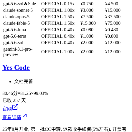
gpt-5.6-sol
🔥Sale
OFFICIAL
0.15x
¥0.750
¥4.500
claude-sonnet-5
OFFICIAL
1.00x
¥3.000
¥15.000
claude-opus-5
OFFICIAL
1.50x
¥7.500
¥37.500
claude-fable-5
OFFICIAL
1.50x
¥15.000
¥75.000
gpt-5.6-luna
OFFICIAL
0.40x
¥0.080
¥0.480
gpt-5.6-terra
OFFICIAL
0.40x
¥1.000
¥0.800
gpt-5.6-sol
OFFICIAL
0.40x
¥2.000
¥12.000
gemini-3.1-pro-
OFFICIAL
1.00x
¥2.000
¥12.000
preview
Yes Code
文档完善
80.46
分
=
81.25
×
99.03%
已收
257
天
官网
查看详情
25年8月开业, 第一批CC中转, 退款收手续费(5%左右), 开票有