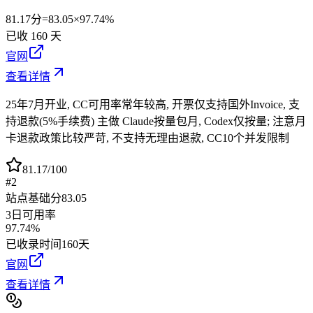
81.17
分
=
83.05
×
97.74%
已收
160
天
官网
查看详情
25年7月开业, CC可用率常年较高, 开票仅支持国外Invoice, 支
持退款(5%手续费) 主做 Claude按量包月, Codex仅按量; 注意月
卡退款政策比较严苛, 不支持无理由退款, CC10个并发限制
81.17
/100
#2
站点基础分
83.05
3日可用率
97.74%
已收录时间
160天
官网
查看详情