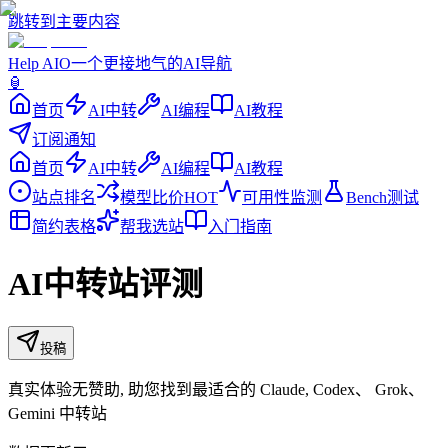
跳转到主要内容
Help
AIO
一个更接地气的AI导航
🏮
首页
AI中转
AI编程
AI教程
订阅通知
首页
AI中转
AI编程
AI教程
站点排名
模型比价
HOT
可用性监测
Bench测试
简约表格
帮我选站
入门指南
AI中转站评测
投稿
真实体验无赞助, 助您找到最适合的 Claude, Codex、 Grok、
Gemini 中转站