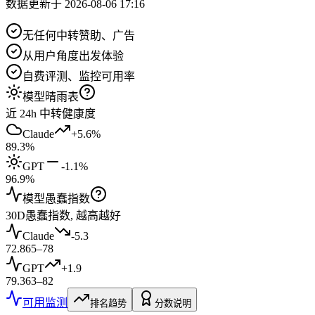
数据更新于
2026-08-06 17:16
无任何中转赞助、广告
从用户角度出发体验
自费评测、监控可用率
模型晴雨表
近 24h 中转健康度
Claude
+5.6
%
89.3
%
GPT
-1.1
%
96.9
%
模型愚蠢指数
30D愚蠢指数, 越高越好
Claude
-5.3
72.8
65
–
78
GPT
+1.9
79.3
63
–
82
可用监测
排名趋势
分数说明