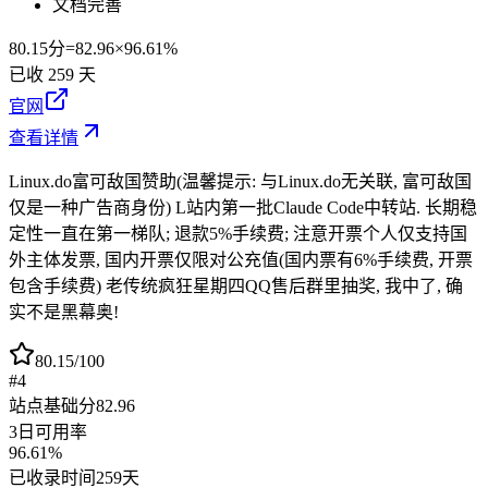
文档完善
80.15
分
=
82.96
×
96.61%
已收
259
天
官网
查看详情
Linux.do富可敌国赞助(温馨提示: 与Linux.do无关联, 富可敌国
仅是一种广告商身份) L站内第一批Claude Code中转站. 长期稳
定性一直在第一梯队; 退款5%手续费; 注意开票个人仅支持国
外主体发票, 国内开票仅限对公充值(国内票有6%手续费, 开票
包含手续费) 老传统疯狂星期四QQ售后群里抽奖, 我中了, 确
实不是黑幕奥!
80.15
/100
#
4
站点基础分
82.96
3日可用率
96.61%
已收录时间
259天