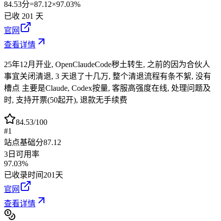
84.53
分
=
87.12
×
97.03%
已收
201
天
官网
查看详情
25年12月开业, OpenClaudeCode秽土转生, 之前的因为合伙人
事宜关闭清退, 3 天退了十几万, 整个清退流程有条不絮, 没有
槽点 主要是Claude, Codex按量, 客服高强度在线, 处理问题及
时, 支持开票(50起开), 退款无手续费
84.53
/100
#1
站点基础分
87.12
3日可用率
97.03%
已收录时间
201天
官网
查看详情