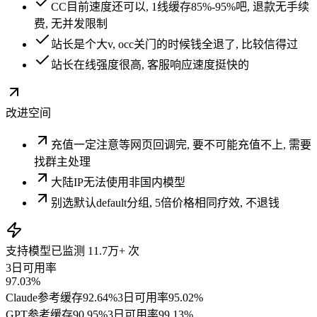
CC目前速度还可以, 1线缓存85%-95%吧, 退款无手续
费, 无并发限制
站长是个大v, occ关门的时候钱全退了, 比较信得过
站长在线强度很高, 客服响应速度挺快的
改进空间
充值一定注意等网页回调完, 要不可能充值不上, 需要
找群主处理
大陆IP无法使用非国内模型
别选默认default分组, 5倍价格相同疗效, 不退钱
支持模型
已监测
11.7万+
次
3日可用率
97.03%
Claude
参考缓存
92.64
%
3日可用率
95.02%
GPT
参考缓存
90.95
%
3日可用率
99.13%